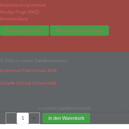
Netzabdeckung weltweit
Häufige Frage (FAQ)
Network-Alerts
Vertrag widerrufen
Vertragskarte kündigen
© 2026 m-cramer Satellitenservices
Impressum
Datenschutz
AGB
Aktuelle Ortszeit in Darmstadt
m-cramer Satellitenservices
Adapter
In den Warenkorb
-
+
USB,
Laden