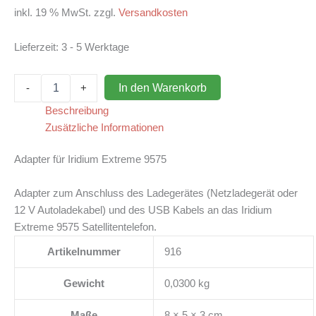
inkl. 19 % MwSt.
zzgl.
Versandkosten
Lieferzeit:
3 - 5 Werktage
Adapter
In den Warenkorb
-
+
USB,
Laden
Beschreibung
für
Zusätzliche Informationen
Iridium
Extreme
Adapter für Iridium Extreme 9575
9575
Menge
Adapter zum Anschluss des Ladegerätes (Netzladegerät oder
12 V Autoladekabel) und des USB Kabels an das Iridium
Extreme 9575 Satellitentelefon.
Artikelnummer
916
Gewicht
0,0300 kg
Maße
8 × 5 × 3 cm