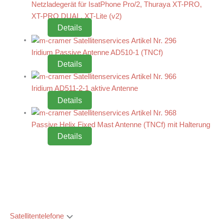
Netzladegerät für IsatPhone Pro/2, Thuraya XT-PRO,
XT-PRO DUAL, XT-Lite (v2)
Details
Iridium Passive Antenne AD510-1 (TNCf)
Details
Iridium AD511-2-1 aktive Antenne
Details
Passive Helix Fixed Mast Antenne (TNCf) mit Halterung
Details
Satellitentelefone