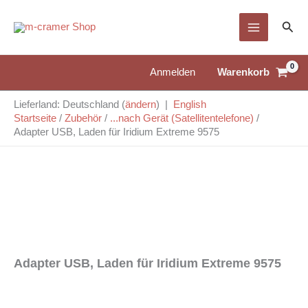
Zum
Suc
Inhalt
springen
Warenkorb
Anmelden
Lieferland: Deutschland (
ändern
) |
English
Startseite
/
Zubehör
/
...nach Gerät (Satellitentelefone)
/
Adapter USB, Laden für Iridium Extreme 9575
Adapter USB, Laden für Iridium Extreme 9575