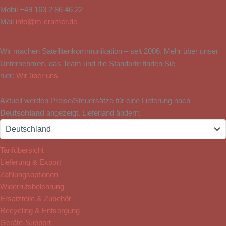
Mobil
+49 163 2 86 46 22
Mail
info@m-cramer.de
Wir machen Satellitenkommunikation – seit 2006. Mehr über unser
Unternehmen, das Team und die Standorte finden Sie
hier:
Wir über uns
Aktuell werden Preise/Steuersätze für eine Lieferung nach
Deutschland
angezeigt. Lieferland ändern:
Tarifübersicht
Lieferung & Export
Zahlungsoptionen
Widerrufsbelehrung
Ersatzteile & Zubehör
Recycling & Entsorgung
Geräte-Support