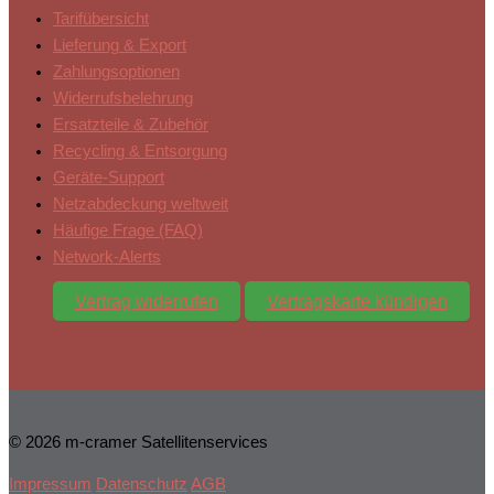
Tarifübersicht
Lieferung & Export
Zahlungsoptionen
Widerrufsbelehrung
Ersatzteile & Zubehör
Recycling & Entsorgung
Geräte-Support
Netzabdeckung weltweit
Häufige Frage (FAQ)
Network-Alerts
Vertrag widerrufen
Vertragskarte kündigen
© 2026 m-cramer Satellitenservices
Impressum
Datenschutz
AGB