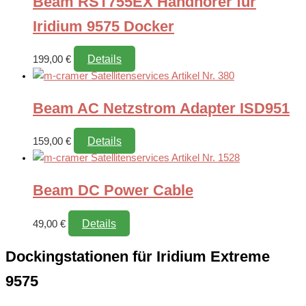
Beam RST755EX Handhörer für
Iridium 9575 Docker
Details
199,00
€
Beam AC Netzstrom Adapter ISD951
Details
159,00
€
Beam DC Power Cable
Details
49,00
€
Dockingstationen für Iridium Extreme
9575