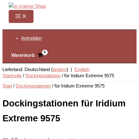
Zum
Inhalt
springen
Suchen
Anmelden
Warenkorb
Lieferland: Deutschland (
ändern
) |
English
Startseite
/
Dockingstationen
/
für Iridium Extreme 9575
Start
/
Dockingstationen
/ für Iridium Extreme 9575
Dockingstationen für Iridium
Extreme 9575