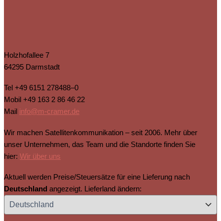
Holzhofallee 7
64295 Darmstadt
Tel
+49 6151 278488–0
Mobil
+49 163 2 86 46 22
Mail
info@m-cramer.de
Wir machen Satellitenkommunikation – seit 2006. Mehr über
unser Unternehmen, das Team und die Standorte finden Sie
hier:
Wir über uns
Aktuell werden Preise/Steuersätze für eine Lieferung nach
Deutschland
angezeigt. Lieferland ändern: