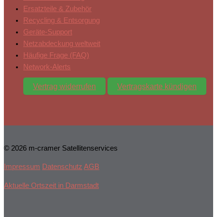
Ersatzteile & Zubehör
Recycling & Entsorgung
Geräte-Support
Netzabdeckung weltweit
Häufige Frage (FAQ)
Network-Alerts
Vertrag widerrufen
Vertragskarte kündigen
© 2026 m-cramer Satellitenservices
Impressum
Datenschutz
AGB
Aktuelle Ortszeit in Darmstadt