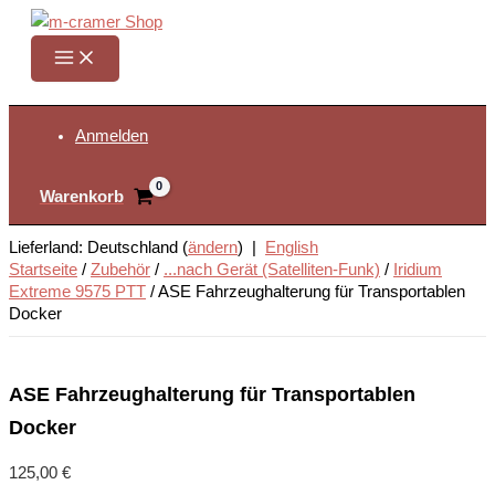
Zum
Inhalt
springen
Suchen
Anmelden
Warenkorb
Lieferland: Deutschland (
ändern
) |
English
Startseite
/
Zubehör
/
...nach Gerät (Satelliten-Funk)
/
Iridium
Extreme 9575 PTT
/
ASE Fahrzeughalterung für Transportablen
Docker
ASE Fahrzeughalterung für Transportablen
Docker
125,00
€