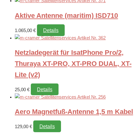
Aktive Antenne (maritim) ISD710
Details
1.065,00
€
Netzladegerät für IsatPhone Pro/2,
Thuraya XT-PRO, XT-PRO DUAL, XT-
Lite (v2)
Details
25,00
€
Aero Magnetfuß-Antenne 1,5 m Kabel
Details
129,00
€