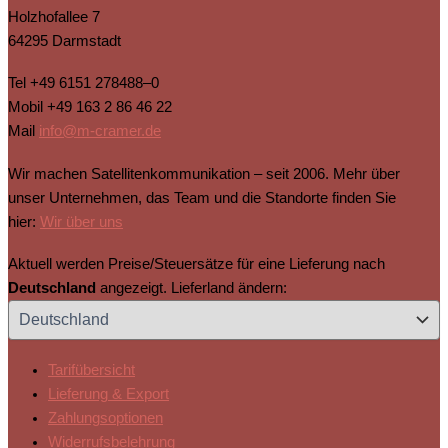
Holzhofallee 7
64295 Darmstadt
Tel
+49 6151 278488–0
Mobil
+49 163 2 86 46 22
Mail
info@m-cramer.de
Wir machen Satellitenkommunikation – seit 2006. Mehr über
unser Unternehmen, das Team und die Standorte finden Sie
hier:
Wir über uns
Aktuell werden Preise/Steuersätze für eine Lieferung nach
Deutschland
angezeigt. Lieferland ändern:
Tarifübersicht
Lieferung & Export
Zahlungsoptionen
Widerrufsbelehrung