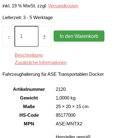
inkl. 19 % MwSt.
zzgl.
Versandkosten
Lieferzeit:
3 - 5 Werktage
ASE
Fahrzeughalterung
In den Warenkorb
-
+
für
Transportablen
Docker
Beschreibung
Menge
Zusätzliche Informationen
Fahrzeughalterung für ASE Transportablen Docker
Artikelnummer
2120
Gewicht
1,0000 kg
Maße
25 × 20 × 15 cm
HS-Code
85177000
MPN
ASE-MNTX2
Hersteller gemäß