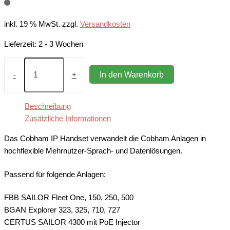
inkl. 19 % MwSt.
zzgl.
Versandkosten
Lieferzeit:
2 - 3 Wochen
IP
Handset
In den Warenkorb
-
+
(kabelgebunden)
für
SAILOR
Beschreibung
und
Zusätzliche Informationen
EXPLORER
Menge
Das Cobham IP Handset verwandelt die Cobham Anlagen in
hochflexible Mehrnutzer-Sprach- und Datenlösungen.
Passend für folgende Anlagen:
FBB SAILOR Fleet One, 150, 250, 500
BGAN Explorer 323, 325, 710, 727
CERTUS SAILOR 4300 mit PoE Injector