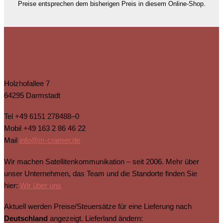
Preise entsprechen dem bisherigen Preis in diesem Online-Shop.
Holzhofallee 7
64295 Darmstadt
Tel
+49 6151 278488–0
Mobil
+49 163 2 86 46 22
Mail
info@m-cramer.de
Wir machen Satellitenkommunikation – seit 2006. Mehr über
unser Unternehmen, das Team und die Standorte finden Sie
hier:
Wir über uns
Aktuell werden Preise/Steuersätze für eine Lieferung nach
Deutschland
angezeigt. Lieferland ändern: