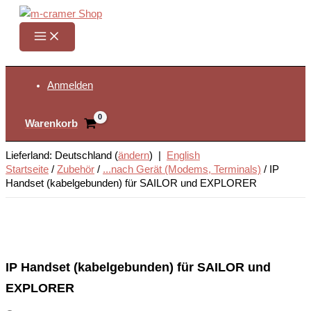
Zum
Inhalt
springen
Suchen
Anmelden
Warenkorb
Lieferland: Deutschland (
ändern
) |
English
Startseite
/
Zubehör
/
...nach Gerät (Modems, Terminals)
/
IP
Handset (kabelgebunden) für SAILOR und EXPLORER
IP Handset (kabelgebunden) für SAILOR und
EXPLORER