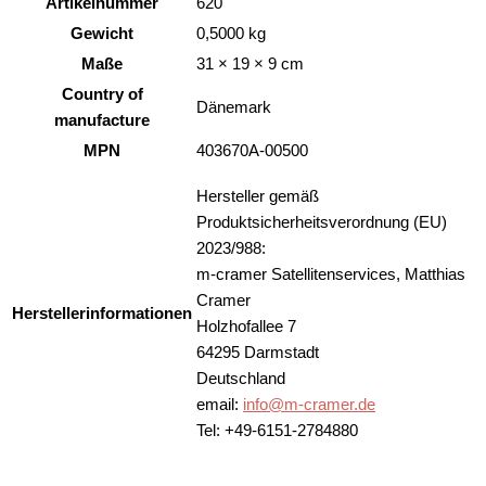
Artikelnummer
620
Gewicht
0,5000 kg
Maße
31 × 19 × 9 cm
Country of
Dänemark
manufacture
MPN
403670A-00500
Hersteller gemäß
Produktsicherheitsverordnung (EU)
2023/988:
m-cramer Satellitenservices, Matthias
Cramer
Herstellerinformationen
Holzhofallee 7
64295 Darmstadt
Deutschland
email:
info@m-cramer.de
Tel: +49-6151-2784880