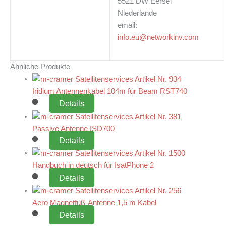
5521 DW Eersel
Niederlande
email:
info.eu@networkinv.com
Ähnliche Produkte
Iridium Antennenkabel 104m für Beam RST740
Details
Passive Antenne ISD700
Details
Handbuch in deutsch für IsatPhone 2
Details
Aero Magnetfuß-Antenne 1,5 m Kabel
Details