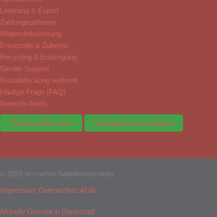
Lieferung & Export
Zahlungsoptionen
Widerrufsbelehrung
Ersatzteile & Zubehör
Recycling & Entsorgung
Geräte-Support
Netzabdeckung weltweit
Häufige Frage (FAQ)
Network-Alerts
Vertrag widerrufen
Vertragskarte kündigen
© 2026 m-cramer Satellitenservices
Impressum
Datenschutz
AGB
Aktuelle Ortszeit in Darmstadt