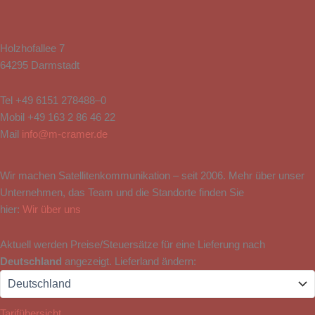
Holzhofallee 7
64295 Darmstadt
Tel
+49 6151 278488–0
Mobil
+49 163 2 86 46 22
Mail
info@m-cramer.de
Wir machen Satellitenkommunikation – seit 2006. Mehr über unser
Unternehmen, das Team und die Standorte finden Sie
hier:
Wir über uns
Aktuell werden Preise/Steuersätze für eine Lieferung nach
Deutschland
angezeigt. Lieferland ändern:
Tarifübersicht