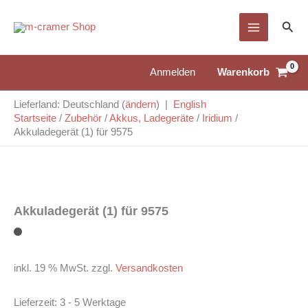
Zum
Suc
Inhalt
springen
Warenkorb
Anmelden
Lieferland: Deutschland (
ändern
) |
English
Startseite
/
Zubehör
/
Akkus, Ladegeräte
/
Iridium
/
Akkuladegerät (1) für 9575
Akkuladegerät (1) für 9575
inkl. 19 % MwSt.
zzgl.
Versandkosten
Lieferzeit:
3 - 5 Werktage