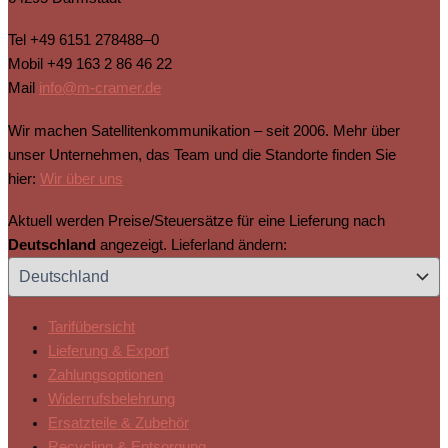
Tel
+49 6151 278488–0
Mobil
+49 163 2 86 46 22
Mail
info@m-cramer.de
Wir machen Satellitenkommunikation – seit 2006. Mehr über
unser Unternehmen, das Team und die Standorte finden Sie
hier:
Wir über uns
Aktuell werden Preise/Steuersätze für eine Lieferung nach
Deutschland
angezeigt. Lieferland ändern:
Tarifübersicht
Lieferung & Export
Zahlungsoptionen
Widerrufsbelehrung
Ersatzteile & Zubehör
Recycling & Entsorgung