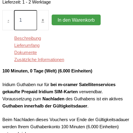
Lieferzeit:
1 - 2 Werktage
100
Minuten,
In den Warenkorb
-
+
0
Tage
(Welt),
Beschreibung
nur
Lieferumfang
Nachladen
Dokumente
Menge
Zusätzliche Informationen
100 Minuten, 0 Tage (Welt) (6.000 Einheiten)
Iridium Guthaben nur für
bei m-cramer Satellitenservices
gekaufte Prepaid Iridium SIM-Karten
verwendbar.
Voraussetzung zum
Nachladen
des Guthabens ist ein aktives
Guthaben innerhalb der Gültigkeitsdauer
.
Beim Nachladen dieses Vouchers vor Ende der Gültigkeitsadauer
werden Ihrem Guthabenkonto 100 Minuten (6.000 Einheiten)