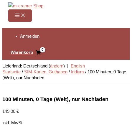
Zum
Inhalt
springen
Suchen
Anmelden
Warenkorb
Lieferland: Deutschland (
ändern
) |
English
Startseite
/
SIM-Karten, Guthaben
/
Iridium
/
100 Minuten, 0 Tage
(Welt), nur Nachladen
100 Minuten, 0 Tage (Welt), nur Nachladen
149,00
€
inkl. MwSt.