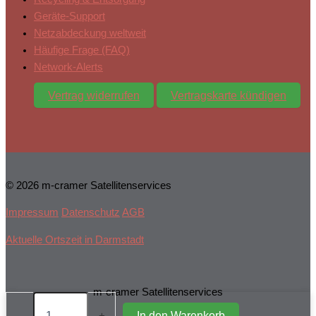
Geräte-Support
Netzabdeckung weltweit
Häufige Frage (FAQ)
Network-Alerts
Vertrag widerrufen
Vertragskarte kündigen
© 2026 m-cramer Satellitenservices
Impressum
Datenschutz
AGB
Aktuelle Ortszeit in Darmstadt
m-cramer Satellitenservices
100
Minuten,
In den Warenkorb