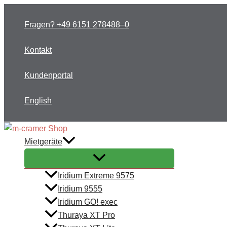
Zum
Inhalt
Fragen? +49 6151 278488–0
springen
Kontakt
Kundenportal
English
Mietgeräte
Iridium Extreme 9575
Iridium 9555
Iridium GO! exec
Thuraya XT Pro