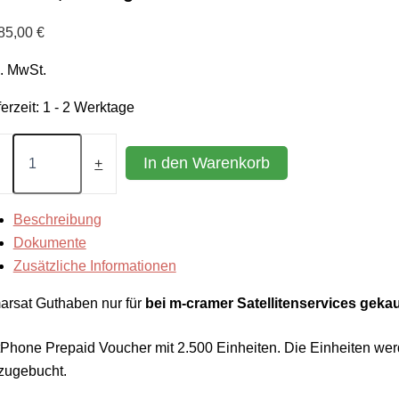
85,00
€
l. MwSt.
ferzeit:
1 - 2 Werktage
tPhone
paid
In den Warenkorb
+
cher
0
Beschreibung
eiten,
Dokumente
Zusätzliche Informationen
e
nge
arsat Guthaben nur für
bei m-cramer Satellitenservices geka
tPhone Prepaid Voucher mit 2.500 Einheiten. Die Einheiten w
zugebucht.