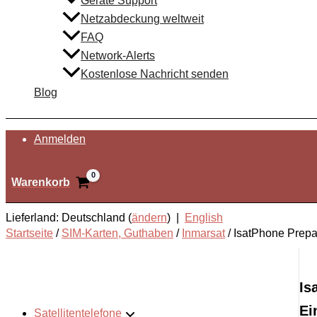
Geräte Support
Netzabdeckung weltweit
FAQ
Network-Alerts
Kostenlose Nachricht senden
Blog
Suchen
Anmelden
Warenkorb
Lieferland: Deutschland (
ändern
) |
English
Startseite
/
SIM-Karten, Guthaben
/
Inmarsat
/
IsatPhone Prepa
Is
Ei
Satellitentelefone