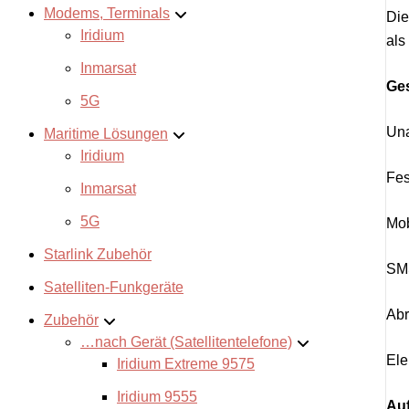
Modems, Terminals
Die
Iridium
als
Inmarsat
Ge
5G
Una
Maritime Lösungen
Iridium
Fes
Inmarsat
5G
Mob
Starlink Zubehör
SMS
Satelliten-Funkgeräte
Abr
Zubehör
…nach Gerät (Satellitentelefone)
Ele
Iridium Extreme 9575
Iridium 9555
Au