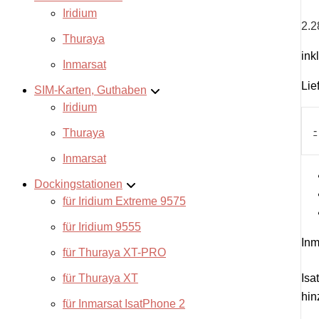
Iridium
2.2
Thuraya
ink
Inmarsat
Lie
SIM-Karten, Guthaben
Iridium
Isa
Pre
-
Thuraya
Vou
-
Inmarsat
250
Dockingstationen
Einh
365
für Iridium Extreme 9575
Tag
für Iridium 9555
Me
Inm
für Thuraya XT-PRO
für Thuraya XT
Isa
hin
für Inmarsat IsatPhone 2