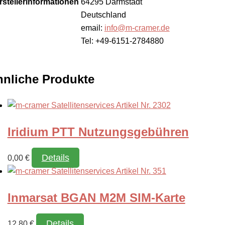
rstellerinformationen
64295 Darmstadt
Deutschland
email:
info@m-cramer.de
Tel: +49-6151-2784880
nliche Produkte
Iridium PTT Nutzungsgebühren
Details
0,00
€
Inmarsat BGAN M2M SIM-Karte
Details
12,80
€