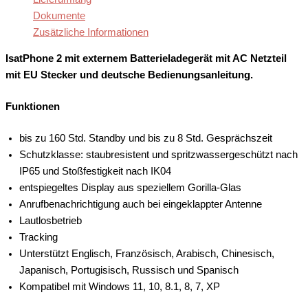
Batterieladegerät
Dokumente
+
deutsches
Zusätzliche Informationen
Handbuch
Menge
IsatPhone 2 mit externem Batterieladegerät mit AC Netzteil
mit EU Stecker und deutsche Bedienungsanleitung.
Funktionen
bis zu 160 Std. Standby und bis zu 8 Std. Gesprächszeit
Schutzklasse: staubresistent und spritzwassergeschützt nach
IP65 und Stoßfestigkeit nach IK04
entspiegeltes Display aus speziellem Gorilla-Glas
Anrufbenachrichtigung auch bei eingeklappter Antenne
Lautlosbetrieb
Tracking
Unterstützt Englisch, Französisch, Arabisch, Chinesisch,
Japanisch, Portugisisch, Russisch und Spanisch
Kompatibel mit Windows 11, 10, 8.1, 8, 7, XP