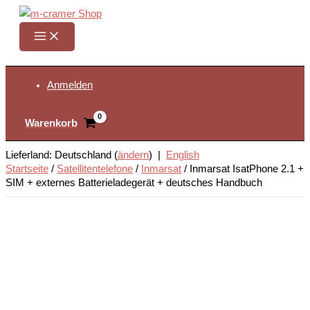
Zum
Inhalt
springen
Suchen
Anmelden
Warenkorb
Lieferland: Deutschland (
ändern
) |
English
Startseite
/
Satellitentelefone
/
Inmarsat
/
Inmarsat IsatPhone 2.1 +
SIM + externes Batterieladegerät + deutsches Handbuch