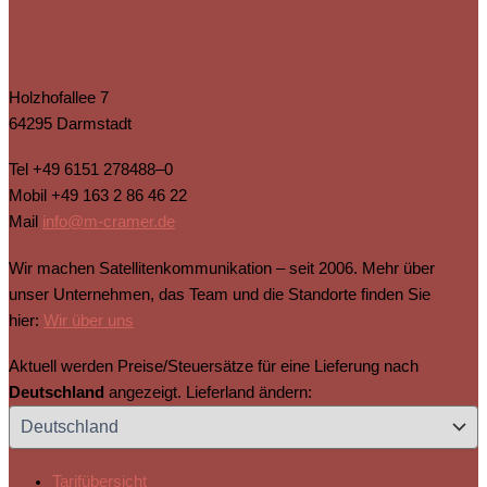
Holzhofallee 7
64295 Darmstadt
Tel
+49 6151 278488–0
Mobil
+49 163 2 86 46 22
Mail
info@m-cramer.de
Wir machen Satellitenkommunikation – seit 2006. Mehr über
unser Unternehmen, das Team und die Standorte finden Sie
hier:
Wir über uns
Aktuell werden Preise/Steuersätze für eine Lieferung nach
Deutschland
angezeigt. Lieferland ändern:
Tarifübersicht