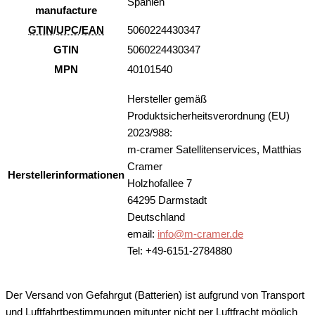
Spanien
manufacture
GTIN
/
UPC
/
EAN
5060224430347
GTIN
5060224430347
MPN
40101540
Hersteller gemäß
Produktsicherheitsverordnung (EU)
2023/988:
m-cramer Satellitenservices, Matthias
Cramer
Herstellerinformationen
Holzhofallee 7
64295 Darmstadt
Deutschland
email:
info@m-cramer.de
Tel: +49-6151-2784880
Der Versand von Gefahrgut (Batterien) ist aufgrund von Transport
und Luftfahrtbestimmungen mitunter nicht per Luftfracht möglich