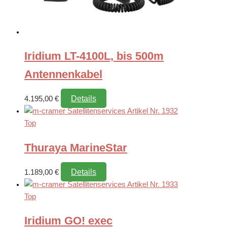
Iridium LT-4100L, bis 500m
Antennenkabel
Details
4.195,00
€
Top
Thuraya MarineStar
Details
1.189,00
€
Top
Iridium GO! exec