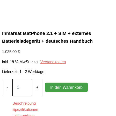
Inmarsat IsatPhone 2.1 + SIM + externes
Batterieladegerät + deutsches Handbuch
1.035,00
€
inkl. 19 % MwSt.
zzgl.
Versandkosten
Lieferzeit:
1 - 2 Werktage
Inmarsat
IsatPhone
In den Warenkorb
-
+
2.1
+
SIM
Beschreibung
+
Spezifikationen
externes
Lieferumfang