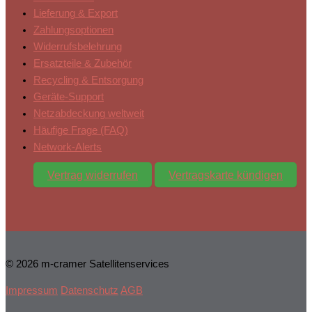
Lieferung & Export
Zahlungsoptionen
Widerrufsbelehrung
Ersatzteile & Zubehör
Recycling & Entsorgung
Geräte-Support
Netzabdeckung weltweit
Häufige Frage (FAQ)
Network-Alerts
Vertrag widerrufen
Vertragskarte kündigen
© 2026 m-cramer Satellitenservices
Impressum
Datenschutz
AGB